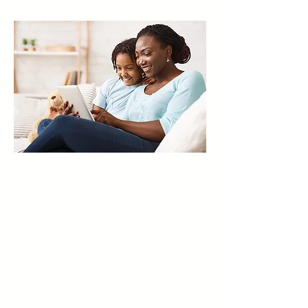
100% GRATUITA
A Conta Digital do
DotBank é
feita para você!