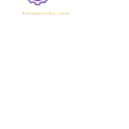
Integração com
outros Softwares
de Gestão
através de API's
GERENCIE, PAGUE E