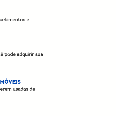
ecebimentos e
ê pode adquirir sua
omóveis
serem usadas de