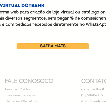
 VIRTUAL DOTBANk
orma web para criação de loja virtual ou catálogo o
is diversos segmentos, sem pagar % de comissiona
 e com pedidos recebidos diretamente no WhatsApp
SAIBA MAIS
FALE CONOSOCO
CONTAT
Tire suas dúvidas
comercial@dotb
Envie uma mensagem
(18) 98146-0077
Chame no WhatsApp
Atendimento das 