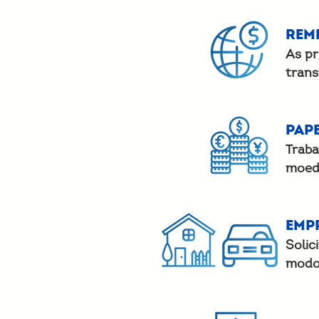
Rem
As pr
trans
Pap
Traba
moeda
Emp
Solic
modo 