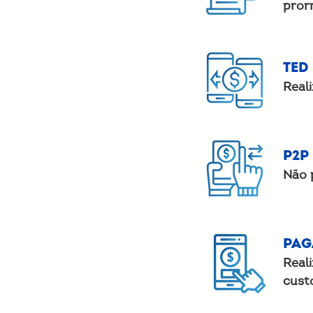
pror
TED
Real
P2P
Não 
Pag
Real
custo