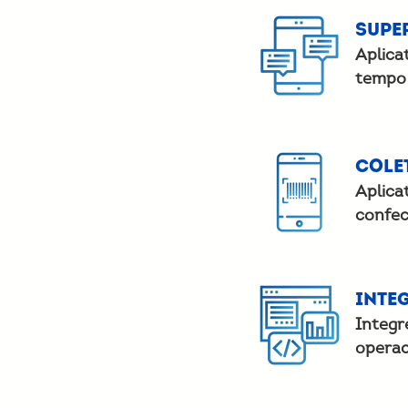
Supe
Aplica
tempo 
Cole
Aplica
confec
Inte
Integr
operac