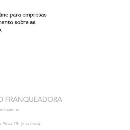
nline para empresas
mento sobre as
.
O FRANQUEADORA
ank.com.br
9h às 17h (dias úteis)