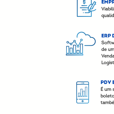
Emp
Viabi
quali
ERP 
Softw
de um
Venda
Logíst
PDV 
É um 
bolet
també