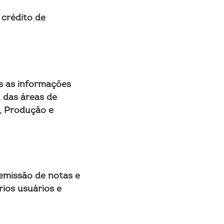
 crédito de
s as informações
 das áreas de
s, Produção e
emissão de notas e
ios usuários e