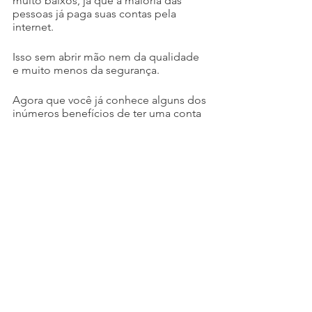
muito baixos, já que a maioria das 
pessoas já paga suas contas pela 
internet. 
Isso sem abrir mão nem da qualidade 
e muito menos da segurança.
Agora que você já conhece alguns dos 
inúmeros benefícios de ter uma conta 
em banco digital, que tal abrir a sua 
conta Dot Bank? É rápido fácil e o 
melhor totalmente gratuito!
Ver tudo
Posts recentes