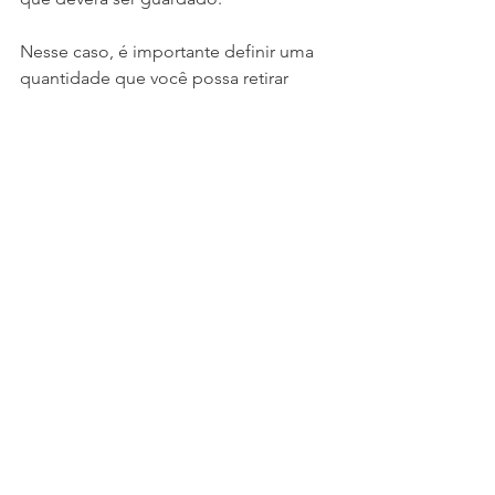
Nesse caso, é importante definir uma 
quantidade que você possa retirar 
mensalmente sem afetar o controle 
financeiro. Por isso, é mais comum que 
as pessoas utilizem cálculos como 
10%, 20% ou 30% das receitas do mês. 
Por exemplo, em um orçamento de R$ 
5.000,00 teríamos os seguintes valores 
de acordo com o percentual:
10% – R$ 500,00
20% – R$ 1.000,00
30% – R$ 1.500,00
Viu só como é fácil fazer uma reserva 
financeira? Defina o valor total e o que 
deverá ser poupado mensalmente para 