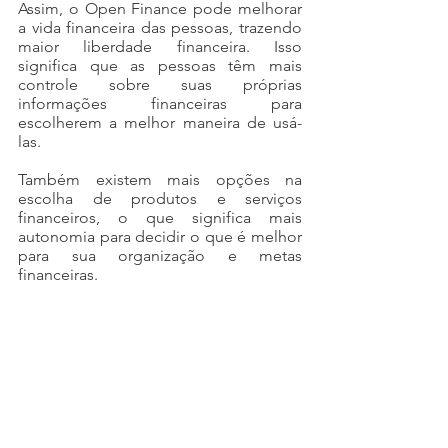
Assim, o Open Finance pode melhorar 
a vida financeira das pessoas, trazendo 
maior liberdade financeira. Isso 
significa que as pessoas têm mais 
controle sobre suas próprias 
informações financeiras para 
escolherem a melhor maneira de usá-
las.
Também existem mais opções na 
escolha de produtos e serviços 
financeiros, o que significa mais 
autonomia para decidir o que é melhor 
para sua organização e metas 
financeiras.
Qual a importância da 
liberdade financeira?
A liberdade financeira é extremamente 
importante porque dá a você a 
independência para escolher como 
usar o seu dinheiro.